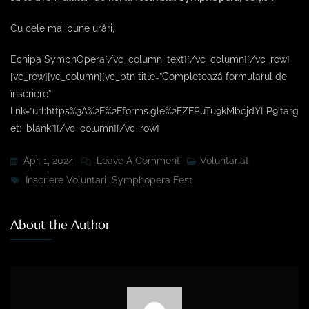
Cu cele mai bune urări,
Echipa SymphOpera[/vc_column_text][/vc_column][/vc_row]
[vc_row][vc_column][vc_btn title=”Completează formularul de
înscriere”
link=”url:https%3A%2F%2Fforms.gle%2FZFPuTu9kMbcjdYLP9|targ
et:_blank”][/vc_column][/vc_row]
Apr. 1, 2024
Leave A Comment
Voluntariat
Inscriere Voluntari
,
Symphopera Fest
About the Author