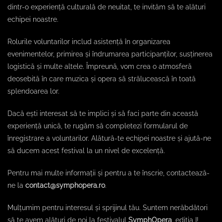
dintr-o experiență culturală de neuitat, te invităm să te alături
echipei noastre.
Rolurile voluntarilor includ asistență în organizarea
evenimentelor, primirea și îndrumarea participanților, susținerea
logistică și multe altele. Împreună, vom crea o atmosferă
deosebită în care muzica și opera să strălucească în toată
splendoarea lor.
Dacă ești interesat să te implici și să faci parte din această
experiență unică, te rugăm să completezi formularul de
înregistrare a voluntarilor. Alătură-te echipei noastre și ajută-ne
să ducem acest festival la un nivel de excelență.
Pentru mai multe informații și pentru a te înscrie, contactează-
ne la
contact@symphopera.ro
.
Mulțumim pentru interesul și sprijinul tău. Suntem nerăbdători
să te avem alături de noi la festivalul
SymphOpera
, ediția I!