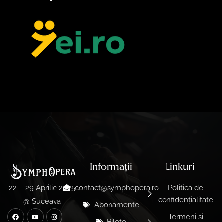
Informații
Linkuri
contact@symphopera.ro
Politica de
22 – 29 Aprilie 2025
confidențialitate
@ Suceava
Abonamente
Termeni și
Bilete