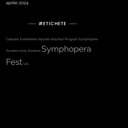
aprilie 2024
#ETICHETE
Calendar Evenimente
Inscriere Voluntari
Program SymphOpera
Symphopera
Suceava 2025
Suceava
Fest
Usv