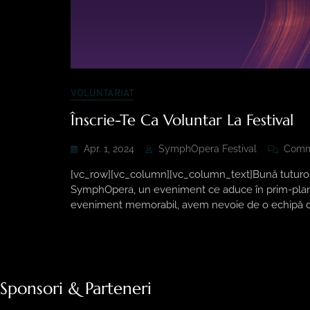
VOLUNTARIAT
Înscrie-Te Ca Voluntar La Festival
Apr. 1, 2024
SymphOpera Festival
Comm
[vc_row][vc_column][vc_column_text]Bună tuturor, 
SymphOpera, un eveniment ce aduce în prim-plan a
eveniment memorabil, avem nevoie de o echipă de
Sponsori & Parteneri