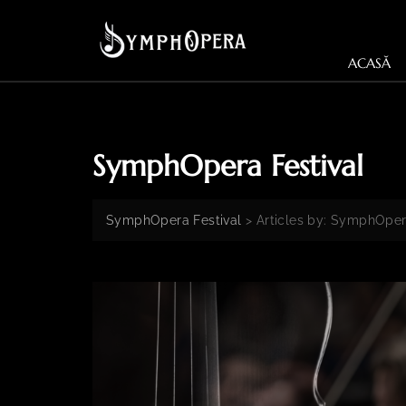
ACASĂ
SymphOpera Festival
SymphOpera Festival
>
Articles by: SymphOper